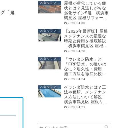
スタッフブログ
屋根が劣化している症
状とは？見逃しがちな
ャグ「鬼
劣化サイン5選｜横浜市
鶴見区 屋根リフォー
ム・外壁塗装の専門店
2025.04.30
(株)成田屋商店
スタッフブログ
【2025年最新版】屋根
メンテナンスの最適な
時期と費用を徹底解説
｜横浜市鶴見区 屋根リ
フォーム・外壁塗装の
2025.04.28
専門店 (株)成田屋商店
スタッフブログ
「ウレタン防水」と
「FRP防水」の違いは
なに？耐久性・費用・
施工方法を徹底比較｜
横浜市鶴見区 屋根リフ
2025.04.24
ォーム・外壁塗装の専
スタッフブログ
ベランダ防水とは？工
門店 (株)成田屋商店
法や種類、メンテナン
ス方法について解説｜
横浜市鶴見区 屋根リフ
ォーム・外壁塗装の専
2025.04.21
門店 (株)成田屋商店