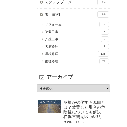
スタッフブログ
193
施工事例
166
リフォーム
14
塗装工事
4
外壁工事
7
天窓修理
9
屋根修理
125
雨樋修理
28
アーカイブ
スタッフブログ
屋根が劣化する原因と
は？放置した場合の危
険性についても解説｜
横浜市鶴見区 屋根リフ
ォーム・外壁塗装の専
2025.05.02
門店 (株)成田屋商店