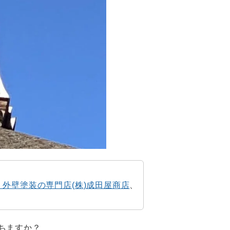
・外壁塗装の専門店
(
株
)
成田屋商店
、
ちますか？