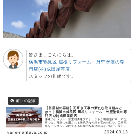
皆さま、こんにちは。
横浜市鶴見区 屋根リフォーム・外壁塗装の専
門店
(
株
)
成田屋商店
、
スタッフの川崎です。
【首里城の再建】瓦葺き工事の新たな取り組みと
は？｜横浜市鶴見区 屋根リフォーム・外壁塗装の専
門店 (株)成田屋商店
沖縄のシンボル・首里城再建プロジェクトが現在進行中！本記
事では、再建に使用される伝統的な沖縄赤瓦の特性や、工事現
場をデジタルで体験できる画期的な取り組みをご紹介。歴史的
建造物の保存を通じて、屋根リフォームや外壁塗装のヒントを
2024.09.13
yane-naritaya.co.jp
お届けします。屋根や瓦に興味をお持ちの方は必見です！