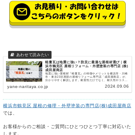
軽量瓦は地震に強い？防災に最適な屋根材選び｜横
浜市鶴見区 屋根リフォーム・外壁塗装の専門店 (株)
成田屋商店
地震に強い屋根材『軽量瓦』の特徴やメリットを横浜市・川崎
市・東京23区西部の屋根リフォーム専門店「成田屋商店」が、
分かりやすく解説します。耐震性だけでなく、耐久性やコスト
パフォーマンスにも優れた軽量瓦は、リフォームや葺き替えを
2024.09.06
yane-naritaya.co.jp
お考えの方にピッタリの選択肢。和風の家にも馴染むデザイン
で、安心と美しさを両立できます！今すぐ無料相談でお住まい
を守る準備を始めましょう！
横浜市鶴見区 屋根の修理・外壁塗装の専門店(株)成田屋商店
では、
お客様からのご相談・ご質問にひとつひとつ丁寧に対応いた
します。