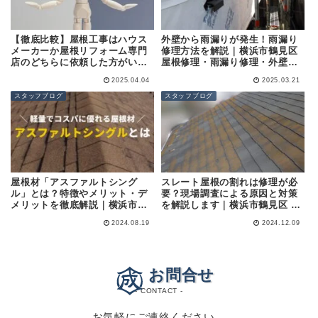
【徹底比較】屋根工事はハウス
外壁から雨漏りが発生！雨漏り
メーカーか屋根リフォーム専門
修理方法を解説｜横浜市鶴見区
店のどちらに依頼した方がい
屋根修理・雨漏り修理・外壁塗
い？｜横浜市鶴見区 屋根リフォ
装の専門店 (株)成田屋商店
2025.04.04
2025.03.21
ーム・外壁塗装の専門店 (株)成
田屋商店
スタッフブログ
スタッフブログ
屋根材「アスファルトシング
スレート屋根の割れは修理が必
ル」とは？特徴やメリット・デ
要？現場調査による原因と対策
メリットを徹底解説｜横浜市鶴
を解説します｜横浜市鶴見区 屋
見区 屋根の修理・外壁塗装の専
根修理・外壁塗装の専門店 (株)
2024.08.19
2024.12.09
門店 (株)成田屋商店
成田屋商店
お問合せ
- CONTACT -
お気軽にご連絡ください。