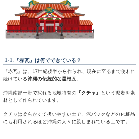
1-1.『赤瓦』は何でできている？
『赤瓦』は、
17
世紀後半から作られ、現在に至るまで使われ
続けている
沖縄の伝統的な屋根瓦
。
沖縄南部一帯で採れる地域特有の
『クチャ』
という泥岩を素
材として作られています。
クチャは柔らかくて扱いやすい土
で、泥パックなどの化粧品
にも利用されるほど沖縄の人々に親しまれている土です。