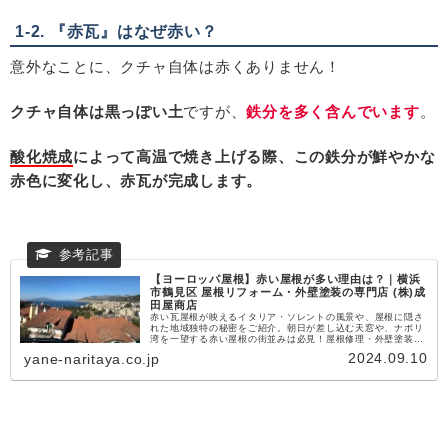
1-2. 『赤瓦』はなぜ赤い？
意外なことに、クチャ自体は赤くありません！
クチャ自体は黒っぽい土
ですが、
鉄分を多く含んでいます
。
酸化焼成
によって高温で焼き上げる際、この鉄分が鮮やかな
赤色に変化し、赤瓦が完成します。
【ヨーロッパ屋根】赤い屋根が多い理由は？｜横浜
市鶴見区 屋根リフォーム・外壁塗装の専門店 (株)成
田屋商店
赤い瓦屋根が映えるイタリア・ソレントの風景や、屋根に隠さ
れた地域独特の秘密をご紹介。朝日が差し込む天窓や、ナポリ
湾を一望する赤い屋根の街並みは必見！屋根修理・外壁塗装の
専門店ならではの視点で解説します。ヨーロッパの美しい街並
2024.09.10
yane-naritaya.co.jp
みに心惹かれる方、ぜひご覧ください！