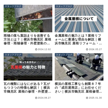
スタッフブログ
スタッフブログ
雨樋の落ち葉詰まりを改善する
金属屋根の魅力とは？屋根リフ
方法とは？｜横浜市鶴見区 屋根
ォームに最適な理由を解説｜横
修理・雨樋修理・外壁塗装の専
浜市鶴見区 屋根リフォーム・外
門店 (株)成田屋商店
壁塗装の専門店 (株)成田屋商店
2024.12.02
2024.05.27
スタッフブログ
スタッフブログ
瓦の種類にはなにがある？瓦が
横浜の屋根工事なら創業８７年
もつ３つの特徴も解説！｜横浜
の「成田屋商店」にお任せくだ
市鶴見区 屋根の修理・外壁塗装
さい｜横浜市鶴見区 屋根修理・
の専門店 (株)成田屋商店
外壁塗装の専門店 (株)成田屋商
2024.06.27
2025.01.30
店