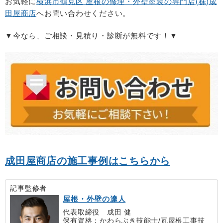
お気軽に
横浜市鶴見区 屋根の修理・
外壁塗装の専門店(
株
)
成
田屋商店
へお問い合わせください。
▼今なら、ご相談・見積り・診断が無料です！▼
成田屋商店の施工事例はこちらから
記事監修者
屋根・外壁の達人
代表取締役 成田 健
保有資格：かわらぶき技能士/瓦屋根工事技