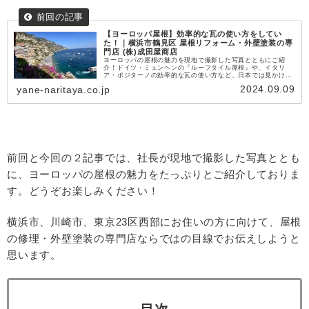
【ヨーロッパ屋根】効率的な瓦の使い方をしてい
た！｜横浜市鶴見区 屋根リフォーム・外壁塗装の専
門店 (株)成田屋商店
ヨーロッパの屋根の魅力を現地で撮影した写真とともにご紹
介！ドイツ・ミュンヘンの『ルーフタイル屋根』や、イタリ
ア・ポジターノの効率的な瓦の使い方など、日本では見かけな
い美しい屋根デザインの秘密に迫ります。横浜市鶴見区の屋根
2024.09.09
yane-naritaya.co.jp
修理・外壁塗装専門店、成田屋商店ならではの視点でお届けし
ます！
前回と今回の２記事では、社長が現地で撮影した写真ととも
に、ヨーロッパの屋根の魅力をたっぷりとご紹介しておりま
す。どうぞお楽しみください！
横浜市、川崎市、東京23区西部にお住いの方に向けて、屋根
の修理・外壁塗装の専門店ならではの目線でお伝えしようと
思います。