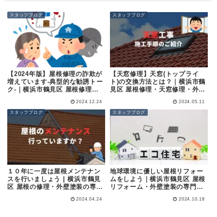
スタッフブログ
スタッフブログ
【2024年版】屋根修理の詐欺が
【天窓修理】天窓(トップライ
増えています-典型的な勧誘トー
ト)の交換方法とは？｜横浜市鶴
ク-｜横浜市鶴見区 屋根修理・
見区 屋根修理・天窓修理・外壁
外壁塗装の専門店 (株)成田屋商
塗装の専門店 (株)成田屋商店
2024.12.24
2024.05.11
店
スタッフブログ
スタッフブログ
１０年に一度は屋根メンテナン
地球環境に優しい屋根リフォー
スを行いましょう | 横浜市鶴見
ムをしよう｜横浜市鶴見区 屋根
区 屋根の修理・外壁塗装の専門
リフォーム・外壁塗装の専門店
店(株)成田屋商店
(株)成田屋商店
2024.04.24
2024.10.18