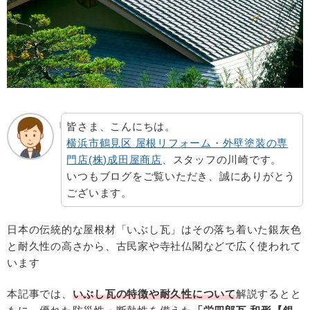
皆さま、こんにちは。
横浜市鶴見区 屋根リフォーム・外壁塗装の専
門店(株)成田屋商店
、スタッフの川崎です。
いつもブログをご覧いただき、誠にありがとう
ございます。
日本の伝統的な屋根材「いぶし瓦」はその落ち着いた銀灰色
と耐久性の高さから、古民家や寺社仏閣などで広く使われて
います
本記事では、
いぶし瓦の特徴や耐久性について
解説するとと