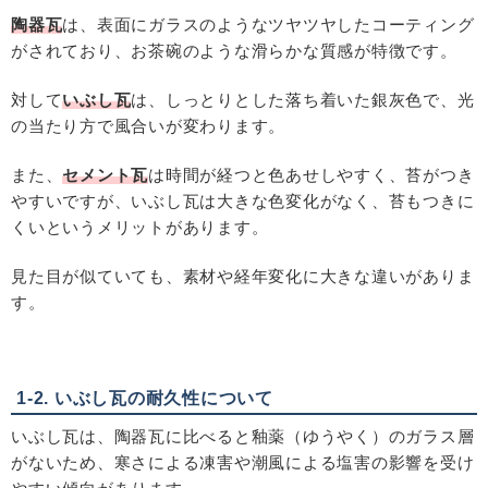
陶器瓦
は、表面にガラスのようなツヤツヤしたコーティング
がされており、お茶碗のような滑らかな質感が特徴です。
対して
いぶし瓦
は、しっとりとした落ち着いた銀灰色で、光
の当たり方で風合いが変わります。
また、
セメント瓦
は時間が経つと色あせしやすく、苔がつき
やすいですが、いぶし瓦は大きな色変化がなく、苔もつきに
くいというメリットがあります。
見た目が似ていても、素材や経年変化に大きな違いがありま
す。
1-2. いぶし瓦の耐久性について
いぶし瓦は、陶器瓦に比べると釉薬（ゆうやく）のガラス層
がないため、寒さによる凍害や潮風による塩害の影響を受け