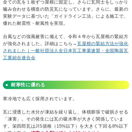
全ての瓦を１枚ずつ屋根に固定し、さらに瓦同士をしっかり
嚙み合わせる構造の防災瓦になっています。さらに、最新の
実験データに基づいた「ガイドライン工法」による施工で、
優れた耐震性・耐風性を実現。
台風などの強風被害に備えて、令和４年から瓦屋根の緊結方
が強化されました。詳細はこちら→
瓦屋根の緊結方法が強化
されました｜一般社団法人全日本瓦工事業連盟・全国陶器瓦
工業組合連合会
耐寒性に優れる
寒冷地でも広く採用されています。
瓦に浸透した水分が凍結を繰り返し、体積膨張で破損させる
「凍害」。その発生には瓦の吸水率が大きく関係していま
す。栄四郎瓦は
JIS
規格（
15%
以下）を大きく下回る
8%
以下