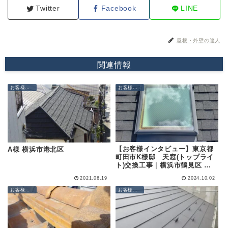
Twitter
Facebook
LINE
屋根・外壁の達人
関連情報
お客様の声
お客様の声
【お客様インタビュー】東京都
A様 横浜市港北区
町田市K様邸 天窓(トップライ
ト)交換工事｜横浜市鶴見区 天
窓修理・屋根修理・外壁塗装の
2021.06.19
2024.10.02
専門店 (株)成田屋商店
お客様の声
お客様の声