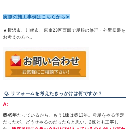
実際の施工事例はこちらから➤
★横浜市、川崎市、東京23区西部で屋根の修理・外壁塗装を
お考えの方へ。
Q. リフォームを考えたきっかけは何ですか？
A:
築45年
たっているから。もう
1
棟は築
13
年。母屋をやる予定
だったが、どうせやるのだったらと思い、
2
棟とも工事し
た。
既存屋根にクラックやひびが入っているのをだいぶ前か