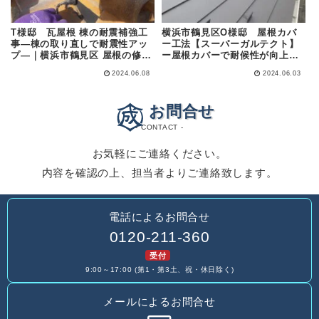
T様邸 瓦屋根 棟の耐震補強工
横浜市鶴見区O様邸 屋根カバ
事―棟の取り直しで耐震性アッ
ー工法【スーパーガルテクト】
プ―｜横浜市鶴見区 屋根の修
ー屋根カバーで耐候性が向上ー
理・外壁塗装の専門店 (株)成田
｜横浜市鶴見区 屋根リフォー
2024.06.08
2024.06.03
屋商店
ム・外壁塗装の専門店 (株)成田
屋商店
お問合せ
- CONTACT -
お気軽にご連絡ください。
内容を確認の上、担当者よりご連絡致します。
電話によるお問合せ
0120-211-360
受付
9:00～17:00 (第1・第3土、祝・休日除く)
メールによるお問合せ