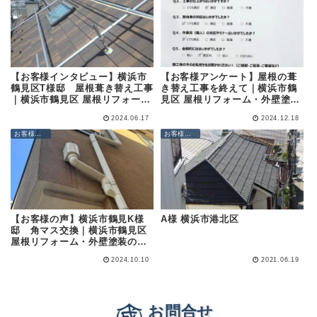
【お客様アンケート】屋根の葺
【お客様インタビュー】横浜市
き替え工事を終えて｜横浜市鶴
鶴見区T様邸 屋根葺き替え工事
見区 屋根リフォーム・外壁塗装
｜横浜市鶴見区 屋根リフォー
の専門店 (株)成田屋商店
ム・外壁塗装の専門店 (株)成田
2024.06.17
2024.12.18
屋商店
お客様の声
お客様の声
【お客様の声】横浜市鶴見K様
A様 横浜市港北区
邸 角マス交換｜横浜市鶴見区
屋根リフォーム・外壁塗装の専
門店 (株)成田屋商店
2024.10.10
2021.06.19
お問合せ