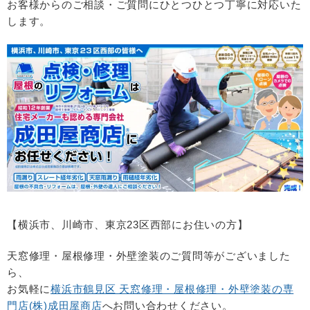
お客様からのご相談・ご質問にひとつひとつ丁寧に対応いた
します。
【横浜市、川崎市、東京
23
区西部にお住いの方】
天窓修理・屋根修理・外壁塗装のご質問等がございました
ら、
お気軽に
横浜市鶴見区 天窓修理・屋根修理・
外壁塗装の専
門店(
株
)
成田屋商店
へお問い合わせください。