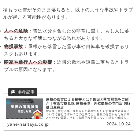
積もった雪がそのまま落ちると、以下のような事故やトラブ
ルが起こる可能性があります。
人への危険
：雪は水分を含むため非常に重く、もし人に落
ちると大きな怪我につながる恐れがあります。
物損事故
：屋根から落雪した雪が車や自転車を破損するリ
スクもあります。
隣家や通行人への影響
：近隣の敷地や道路に落ちるとトラ
ブルの原因になります。
屋根の落雪による被害とは？原因と落雪対策をご紹
介｜横浜市鶴見区 屋根修理・外壁塗装の専門店 (株)
成田屋商店
雪が降り積もる冬、屋根からの落雪がもたらす危険性や被害に
ついてご存じですか？この記事では、屋根の落雪がもたらすリ
スクやその原因、そして効果的な対策について詳しく解説しま
す。毎年報告される落雪事故を防ぐために必要な対策を知り、
2024.10.24
yane-naritaya.co.jp
安全な冬を迎えるための一歩を踏み出しましょう。横浜市や川
崎市、東京23区西部で屋根リフォームや修理を検討されている
方は必見です。