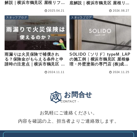
解説｜横浜市鶴見区 屋根リフォ
底解説｜横浜市鶴見区 屋根リフ
ーム・外壁塗装の専門店 (株)成
ォーム・外壁塗装の専門店 (株)
2025.04.21
2024.08.27
田屋商店
成田屋商店
スタッフブログ
スタッフブログ
雨漏りは火災保険で補償され
SOLIDO〔ソリド〕typeM_LAP
る？保険金がもらえる条件と申
の施工例｜横浜市鶴見区 屋根修
請時の注意点｜横浜市鶴見区 屋
理・外壁塗装の専門店 (株)成田
根修理・雨漏り修理・外壁塗装
屋商店
2024.11.11
2024.11.25
の専門店 (株)成田屋商店
お問合せ
- CONTACT -
お気軽にご連絡ください。
内容を確認の上、担当者よりご連絡致します。