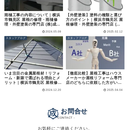
雨樋工事の内容について｜横浜
【外壁塗装】塗料の種類と選び
市鶴見区 屋根の修理・雨樋修
方のポイント｜横浜市鶴見区 屋
理・外壁塗装の専門店 (株)成田
根修理・外壁塗装の専門店 (株)
屋商店
成田屋商店
2024.05.09
2025.02.12
スタッフブログ
スタッフブログ
いま注目の金属屋根材！リフォ
【徹底比較】屋根工事はハウス
ーム・新築で選ばれる理由とメ
メーカーか屋根リフォーム専門
リット｜横浜市鶴見区 屋根修
店のどちらに依頼した方がい
理・外壁塗装の専門店 (株)成田
い？｜横浜市鶴見区 屋根リフォ
2024.12.20
2025.04.04
屋商店
ーム・外壁塗装の専門店 (株)成
田屋商店
お問合せ
- CONTACT -
お気軽にご連絡ください。