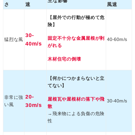
主な影響
さ
速
風速
【屋外での行動が極めて危
険】
30-
固定不十分な金属屋根が剥
猛烈な風
40-60m/s
40m/s
がれる
木材住宅の倒壊
【何かにつかまらないと立
てない】
20-
非常に強
屋根瓦や屋根材の落下や飛
30-40m/s
い風
30m/s
散
→飛来物による負傷の危険
性