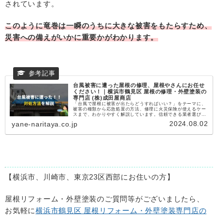
されています。
このように竜巻は一瞬のうちに大きな被害をもたらすため、
災害への備えがいかに重要かがわかります。
台風被害に遭った屋根の修理、屋根やさんにお任せ
ください！｜横浜市鶴見区 屋根の修理・外壁塗装の
専門店 (株)成田屋商店
「台風で屋根に被害が出たらどうすればいい？」をテーマに、
被害の種類から応急処置の方法、修理に火災保険が使えるケー
スまで、わかりやすく解説しています。信頼できる業者選びの
ポイントや、悪徳業者に騙されないための注意点も詳しく紹
2024.08.02
yane-naritaya.co.jp
介。横浜市、川崎市、東京23区西部にお住まいの方必見の情報
です。台風対策に備えた知識を身につけ、万が一のときも安心
して対応できるように、ぜひご一読ください！
【横浜市、川崎市、東京
23
区西部にお住いの方】
屋根リフォーム・外壁塗装のご質問等がございましたら、
お気軽に
横浜市鶴見区 屋根リフォーム・外壁塗装専門店の