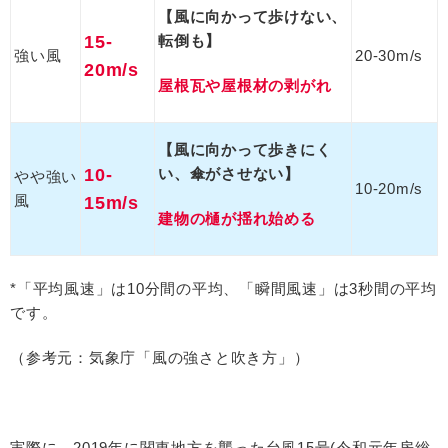
【風に向かって歩けない、
15-
転倒も】
強い風
20-30m/s
20m/s
屋根瓦や屋根材の剥がれ
【風に向かって歩きにく
10-
い、傘がさせない】
やや強い
10-20m/s
風
15m/s
建物の樋が揺れ始める
*「平均風速」は
10
分間の平均、「瞬間風速」は
3
秒間の平均
です。
（参考元：気象庁「風の強さと吹き方」）
実際に、
2019
年に関東地方を襲った台風
15
号
(
令和元年房総