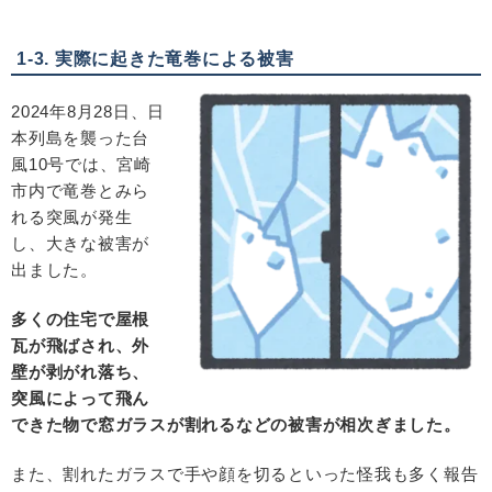
1-3. 実際に起きた竜巻による被害
2024
年
8
月
28
日、日
本列島を襲った台
風
10
号では、宮崎
市内で竜巻とみら
れる突風が発生
し、大きな被害が
出ました。
多くの住宅で屋根
瓦が飛ばされ、外
壁が剥がれ落ち、
突風によって飛ん
できた物で窓ガラスが割れるなどの被害が相次ぎました。
また、割れたガラスで手や顔を切るといった怪我も多く報告