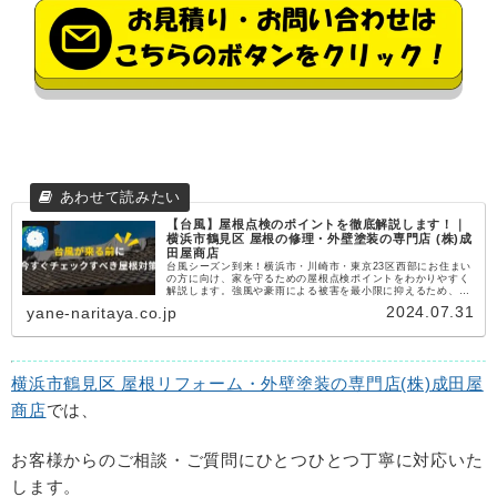
【台風】屋根点検のポイントを徹底解説します！｜
横浜市鶴見区 屋根の修理・外壁塗装の専門店 (株)成
田屋商店
台風シーズン到来！横浜市・川崎市・東京23区西部にお住まい
の方に向け、家を守るための屋根点検ポイントをわかりやすく
解説します。強風や豪雨による被害を最小限に抑えるため、今
すぐチェックすべき屋根材、棟板金、雨樋など、専門店ならで
2024.07.31
yane-naritaya.co.jp
はの視点でお伝えします。無料相談・見積りも実施中！家を守
る準備を整え、安心して台風に備えましょう。
横浜市鶴見区 屋根リフォーム・外壁塗装の専門店(株)成田屋
商店
では、
お客様からのご相談・ご質問にひとつひとつ丁寧に対応いた
します。