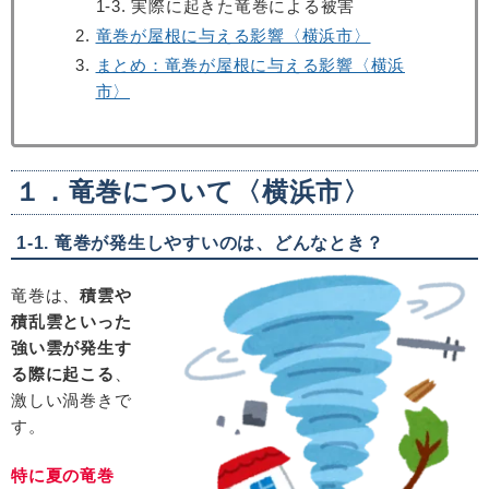
1-3. 実際に起きた竜巻による被害
竜巻が屋根に与える影響〈横浜市〉
まとめ：竜巻が屋根に与える影響〈横浜
市〉
１．竜巻について
〈横浜市〉
1-1. 竜巻が発生しやすいのは、どんなとき？
竜巻は、
積雲や
積乱雲といった
強い雲が発生す
る際に起こる
、
激しい渦巻きで
す。
特に夏の竜巻