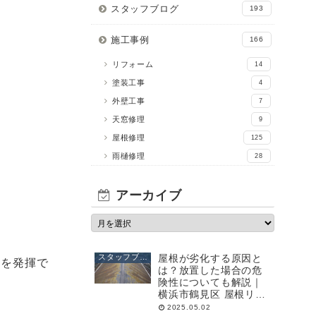
スタッフブログ
193
施工事例
166
リフォーム
14
塗装工事
4
外壁工事
7
天窓修理
9
屋根修理
125
雨樋修理
28
アーカイブ
スタッフブログ
屋根が劣化する原因と
能を発揮で
は？放置した場合の危
険性についても解説｜
横浜市鶴見区 屋根リフ
ォーム・外壁塗装の専
2025.05.02