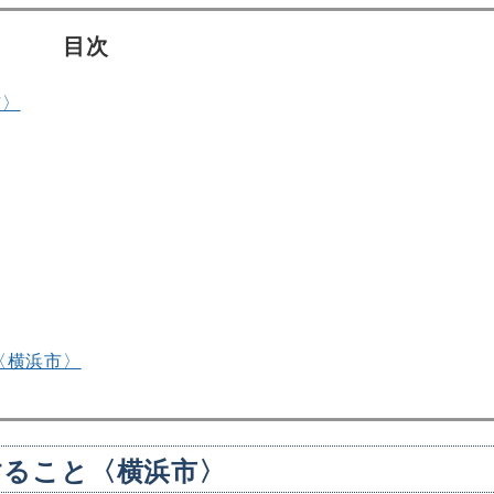
目次
市〉
〈横浜市〉
すること〈横浜市〉