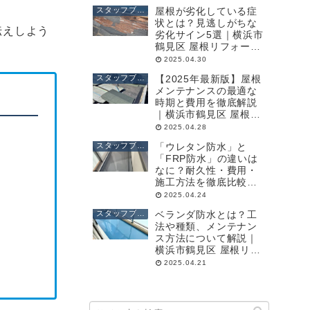
門店 (株)成田屋商店
スタッフブログ
屋根が劣化している症
状とは？見逃しがちな
伝えしよう
劣化サイン5選｜横浜市
鶴見区 屋根リフォー
ム・外壁塗装の専門店
2025.04.30
(株)成田屋商店
スタッフブログ
【2025年最新版】屋根
メンテナンスの最適な
時期と費用を徹底解説
｜横浜市鶴見区 屋根リ
フォーム・外壁塗装の
2025.04.28
専門店 (株)成田屋商店
スタッフブログ
「ウレタン防水」と
「FRP防水」の違いは
なに？耐久性・費用・
施工方法を徹底比較｜
横浜市鶴見区 屋根リフ
2025.04.24
ォーム・外壁塗装の専
スタッフブログ
ベランダ防水とは？工
門店 (株)成田屋商店
法や種類、メンテナン
ス方法について解説｜
横浜市鶴見区 屋根リフ
ォーム・外壁塗装の専
2025.04.21
門店 (株)成田屋商店