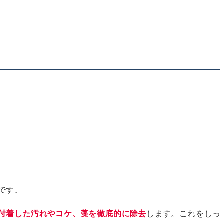
〉
です。
付着した汚れやコケ、藻を徹底的に除去
します。これをし