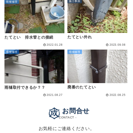
施工事例
雨樋修理
たてとい外れ
たてとい 排水管との接続
2022.01.28
2023.09.08
雨樋修理
雨樋修理
廃番のたてとい
雨樋取付できるか？？
2021.08.27
2022.08.25
お問合せ
- CONTACT -
お気軽にご連絡ください。