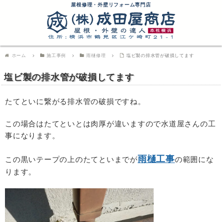
屋根修理・外壁リフォーム専門店
ホーム
施工事例
雨樋修理
塩ビ製の排水管が破損してます
塩ビ製の排水管が破損してます
たてといに繋がる排水管の破損ですね。
この場合はたてといとは肉厚が違いますので水道屋さんの工
事になります。
雨樋工事
この黒いテープの上のたてといまでが
の範囲にな
ります。