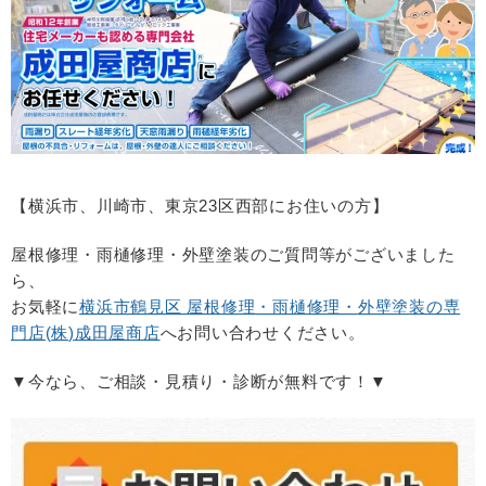
【横浜市、川崎市、東京
23
区西部にお住いの方】
屋根修理・雨樋修理・外壁塗装のご質問等がございました
ら、
お気軽に
横浜市鶴見区 屋根修理・雨樋修理・
外壁塗装の専
門店(
株
)
成田屋商店
へお問い合わせください。
▼今なら、ご相談・見積り・診断が無料です！▼