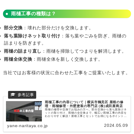
雨樋工事の種類は？
部分交換
：壊れた部分だけを交換します。
落ち葉除けネット取り付け
：落ち葉やごみを防ぎ、雨樋の
詰まりを防ぎます。
雨樋の詰まり直し
：雨樋を掃除してつまりを解消します。
雨樋全体交換
：雨樋全体を新しく交換します。
当社ではお客様の状況に合わせた工事をご提案いたします。
雨樋工事の内容について｜横浜市鶴見区 屋根の修
理・雨樋修理・外壁塗装の専門店 (株)成田屋商店
雨樋の修理や交換でお悩みの方へ。部分交換から落ち葉除けネ
ットの取り付け、雨樋の全交換まで、幅広い雨樋工事の内容を
わかりやすく解説！屋根工事とセットでお得になるポイントや
メンテナンスの重要性も紹介。横浜・川崎・東京エリアにお住
まいの方に役立つ情報が満載です。
2024.05.09
yane-naritaya.co.jp