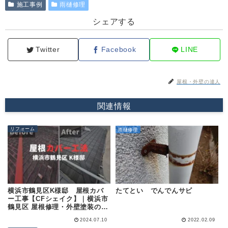
施工事例
雨樋修理
シェアする
Twitter
Facebook
LINE
屋根・外壁の達人
関連情報
リフォーム
雨樋修理
横浜市鶴見区K様邸 屋根カバ
たてとい でんでんサビ
ー工事【CFシェイク】｜横浜市
鶴見区 屋根修理・外壁塗装の専
門店 (株)成田屋商店
2024.07.10
2022.02.09