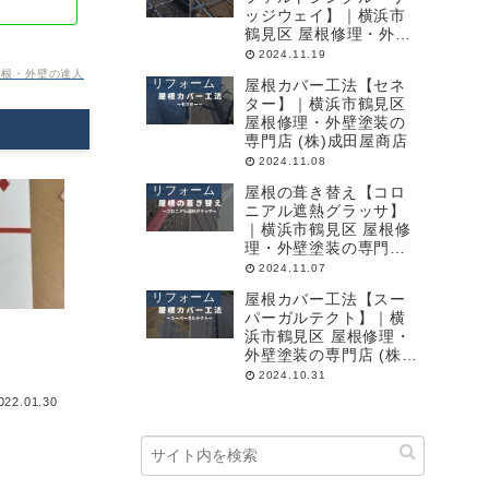
ッジウェイ】｜横浜市
鶴見区 屋根修理・外壁
塗装の専門店 (株)成田
2024.11.19
屋商店
屋根・外壁の達人
リフォーム
屋根カバー工法【セネ
ター】｜横浜市鶴見区
屋根修理・外壁塗装の
専門店 (株)成田屋商店
2024.11.08
リフォーム
屋根の葺き替え【コロ
ニアル遮熱グラッサ】
｜横浜市鶴見区 屋根修
理・外壁塗装の専門店
(株)成田屋商店
2024.11.07
リフォーム
屋根カバー工法【スー
パーガルテクト】｜横
浜市鶴見区 屋根修理・
外壁塗装の専門店 (株)
成田屋商店
2024.10.31
022.01.30