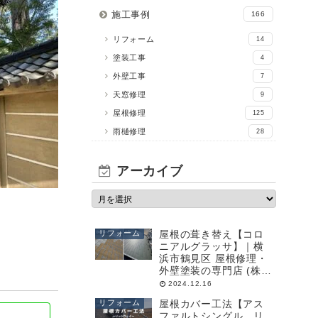
施工事例
166
リフォーム
14
塗装工事
4
外壁工事
7
天窓修理
9
屋根修理
125
雨樋修理
28
アーカイブ
リフォーム
屋根の葺き替え【コロ
ニアルグラッサ】｜横
浜市鶴見区 屋根修理・
外壁塗装の専門店 (株)
成田屋商店
2024.12.16
リフォーム
屋根カバー工法【アス
ファルトシングル リ